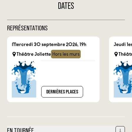
DATES
REPRÉSENTATIONS
Mercredi 30 septembre 2026, 19h
Jeudi 1e
Théâtre Joliette
Hors les murs
Théâtr
DERNIÈRES PLACES
EN TOURNÉE