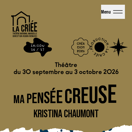
La Criée - Théâtre National de Marseille
Menu
Théâtre
du 30 septembre au 3 octobre 2026
E
S
U
E
R
C
E
É
S
N
E
P
A
M
KRISTINA CHAUMONT