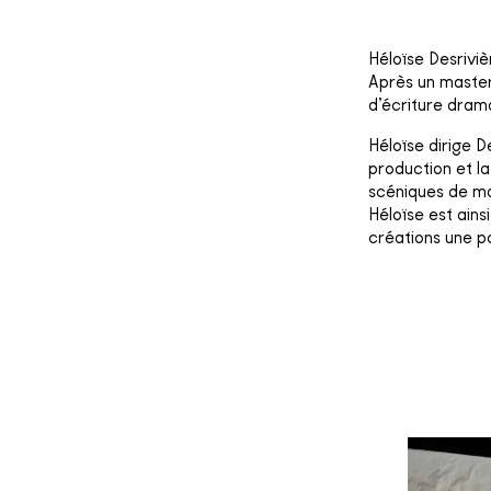
Héloïse Desrivi
Après un master
d’écriture dram
Héloïse dirige 
production et la
scéniques de ma
Héloïse est ain
créations une p