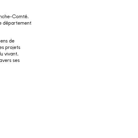
ranche-Comté.
 le département
yens de
es projets
u vivant.
ravers ses