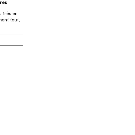
ères
u très en
ment tout,