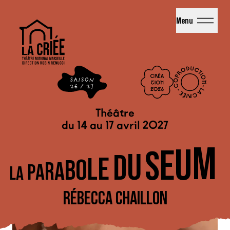
La Criée - Théâtre National de Marseille
Menu
Théâtre
du 14 au 17 avril 2027
M
U
E
S
U
D
E
L
O
B
A
R
A
P
A
L
RÉBECCA CHAILLON