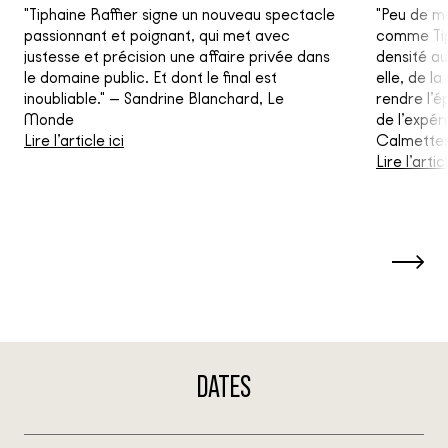
"Tiphaine Raffier signe un nouveau spectacle
"Peu de m
passionnant et poignant, qui met avec
comme Tip
justesse et précision une affaire privée dans
densité au
le domaine public. Et dont le final est
elle, de l
inoubliable." — Sandrine Blanchard, Le
rendre l’é
Monde
de l’expér
Lire l’article ici
Calmettes
Lire l’artic
DATES