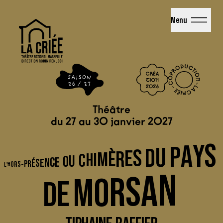
La Criée - Théâtre National de Marseille
Menu
Théâtre
du 27 au 30 janvier 2027
S
Y
A
P
U
D
S
E
R
È
M
I
H
C
U
O
E
C
N
E
S
É
R
P
-
R
S
H
O
L
'
N
A
S
R
O
M
E
D