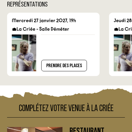
REPRÉSENTATIONS
Mercredi 27 janvier 2027, 19h
Jeudi 28
La Criée - Salle Déméter
La Cri
PRENDRE DES PLACES
COMPLÉTEZ VOTRE VENUE À LA CRIÉE
RESTAURANT