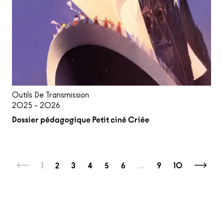
Outils De Transmission
2025 - 2026
Dossier pédagogique Petit ciné Criée
1
2
3
4
5
6
...
9
10