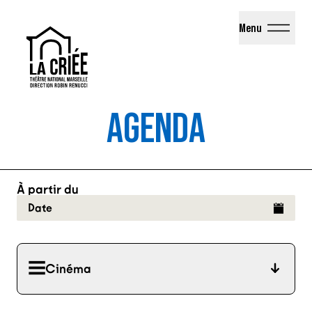
La Criée - Théâtre National de Marseille
Menu
AGENDA
À partir du
Date
Cinéma