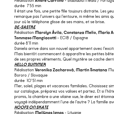
Réalisation
André Carrilho
- Blablabla Media / Portuga
durée 7’55 min
Il était une fois, une petite fille toujours distraite. Les ye
remarque pas l’univers qui l’entoure, ni même les amis q
jour où le téléphone glisse de ses mains, et se brise.
DE-SASTRE
Réalisation
Marolyn Ávila, Constanza Melio, María A
Tommaso Mangiacotti
- ECIB / Espagne
durée 8’11 min
Daniela arrive dans son nouvel appartement avec l’excit
Mais bientôt commencent à apparaître les petites bête
de ses propres vêtements. Quel mystère se cache derri
HELLO SUMMER
Réalisation
Veronika Zacharovà, Martin Smatana
Mu
Bororo / Slovaquie
durée 10’51 min
Mer, soleil, plages et vacances familiales. Choisissez s
sur catalogue, préparez vos valises et partez. Et si l’hôt
promis, la chambre a une vilaine vue, le diner est étonn
voyagé indépendamment l’une de l’autre ? La famille ava
HOOFS ON SKATE
Réalisation
Meilūnas Ignas
- Lituanie