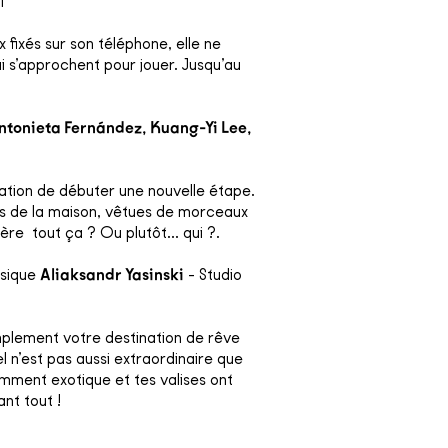
l
ux fixés sur son téléphone, elle ne
ui s’approchent pour jouer. Jusqu’au
ntonieta Fernández, Kuang-Yi Lee,
ation de débuter une nouvelle étape.
s de la maison, vêtues de morceaux
ère tout ça ? Ou plutôt… qui ?.
sique
Aliaksandr Yasinski
- Studio
implement votre destination de rêve
el n’est pas aussi extraordinaire que
amment exotique et tes valises ont
nt tout !