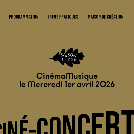
PROGRAMMATION
INFOS PRATIQUES
MAISON DE CRÉATION
Cinéma
Musique
le Mercredi 1er avril 2026
R
E
C
N
O
C
-
É
N
I
C