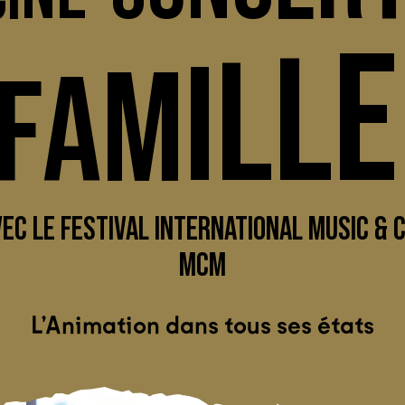
E
L
L
I
M
A
F
EC LE FESTIVAL INTERNATIONAL MUSIC & 
MCM
L’Animation dans tous ses états