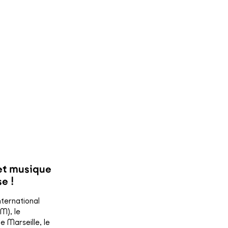
et musique
e !
nternational
M), le
 Marseille, le