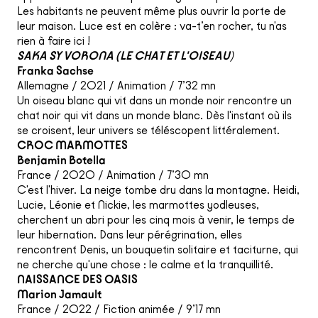
Les habitants ne peuvent même plus ouvrir la porte de
leur maison. Luce est en colère : va-t’en rocher, tu n'as
rien à faire ici !
SAKA SY VORONA (LE CHAT ET L'OISEAU
)
Franka Sachse
Allemagne / 2021 / Animation / 7’32 mn
Un oiseau blanc qui vit dans un monde noir rencontre un
chat noir qui vit dans un monde blanc. Dès l'instant où ils
se croisent, leur univers se téléscopent littéralement.
CROC MARMOTTES
Benjamin Botella
France / 2020 / Animation / 7’30 mn
C'est l'hiver. La neige tombe dru dans la montagne. Heidi,
Lucie, Léonie et Nickie, les marmottes yodleuses,
cherchent un abri pour les cinq mois à venir, le temps de
leur hibernation. Dans leur pérégrination, elles
rencontrent Denis, un bouquetin solitaire et taciturne, qui
ne cherche qu'une chose : le calme et la tranquillité.
NAISSANCE DES OASIS
Marion Jamault
France / 2022 / Fiction animée / 9’17 mn