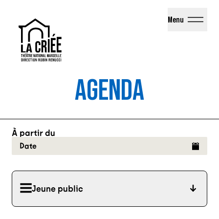
La Criée - Théâtre National de Marseille
Menu
AGENDA
À partir du
Date
Jeune public