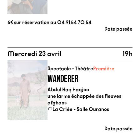
6€ sur réservation au 04 91 54 70 54
Date passée
Mercredi 23 avril
19h
Spectacle - Théâtre
Première
WANDERER
Abdul Haq Haqjoo
une larme échappée des fleuves
afghans
La Criée - Salle Ouranos
Date passée