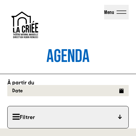
La Criée - Théâtre National de Marseille
Menu
AGENDA
À partir du
Date
Filtrer