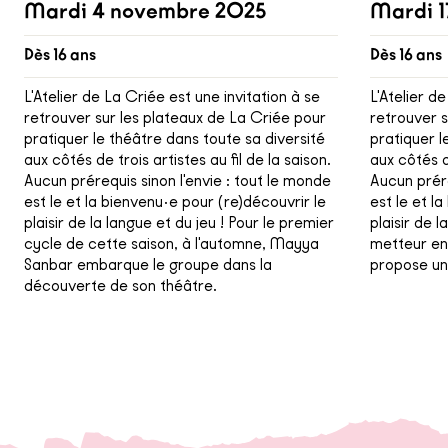
Mardi 4 novembre 2025
Mardi 1
Dès 16 ans
Dès 16 ans
L'Atelier de La Criée est une invitation à se
L'Atelier d
retrouver sur les plateaux de La Criée pour
retrouver s
pratiquer le théâtre dans toute sa diversité
pratiquer l
aux côtés de trois artistes au fil de la saison.
aux côtés de
Aucun prérequis sinon l'envie : tout le monde
Aucun prére
est le et la bienvenu·e pour (re)découvrir le
est le et l
plaisir de la langue et du jeu ! Pour le premier
plaisir de l
cycle de cette saison, à l'automne, Mayya
metteur e
Sanbar embarque le groupe dans la
propose un
découverte de son théâtre.