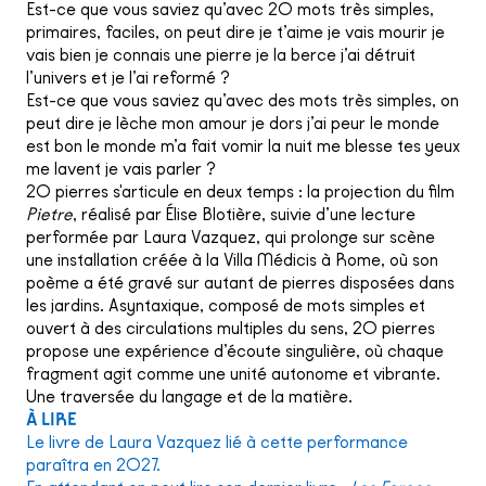
Est-ce que vous saviez qu’avec 20 mots très simples,
primaires, faciles, on peut dire je t’aime je vais mourir je
vais bien je connais une pierre je la berce j’ai détruit
l’univers et je l’ai reformé ?
Est-ce que vous saviez qu’avec des mots très simples, on
peut dire je lèche mon amour je dors j’ai peur le monde
est bon le monde m’a fait vomir la nuit me blesse tes yeux
me lavent je vais parler ?
20 pierres s'articule en deux temps : la projection du film
Pietre
, réalisé par
Élise Blotière, suivie d’une lecture
performée par Laura Vazquez, qui prolonge sur scène
une installation créée à la Villa Médicis à Rome, où son
poème a été gravé sur autant de pierres disposées dans
les jardins. Asyntaxique, composé de mots simples et
ouvert à des circulations multiples du sens, 20 pierres
propose une expérience d’écoute singulière, où chaque
fragment agit comme une unité autonome et vibrante.
Une traversée du langage et de la matière.
À LIRE
Le livre de Laura Vazquez lié à cette performance
paraîtra en 2027.