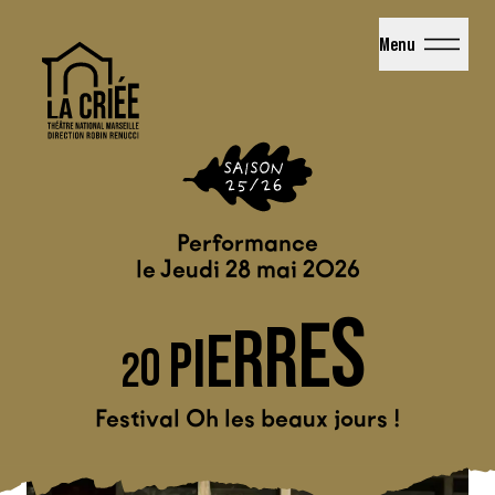
La Criée - Théâtre National de Marseille
Menu
Performance
le Jeudi 28 mai 2026
S
E
R
R
E
I
P
0
2
Festival Oh les beaux jours !