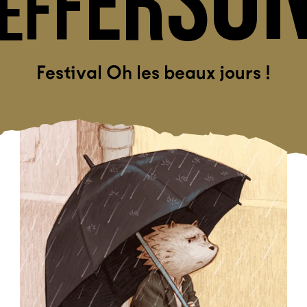
S
R
E
F
F
E
Festival Oh les beaux jours !