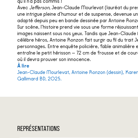
qu’il n’a pas commis !
Avec
Jefferson
, Jean-Claude Mourlevat (lauréat du prest
une intrigue pleine d’humour et de suspense, devenue un 
adapté depuis peu en bande dessinée par Antoine Ronz
Sur scène, l’histoire prend vie sous une forme réjouissan
images naissent sous nos yeux. Tandis que Jean-Claude 
célèbre héros, Antoine Ronzon fait surgir au fil du trait 
personnages. Entre enquête policière, fable animalière e
entraîne le petit hérisson — 72 cm de frousse et de co
où il devra prouver son innocence.
À lire
Jean-Claude Mourlevat, Antoine Ronzon (dessin), Karen
Gallimard BD, 2025.
REPRÉSENTATIONS