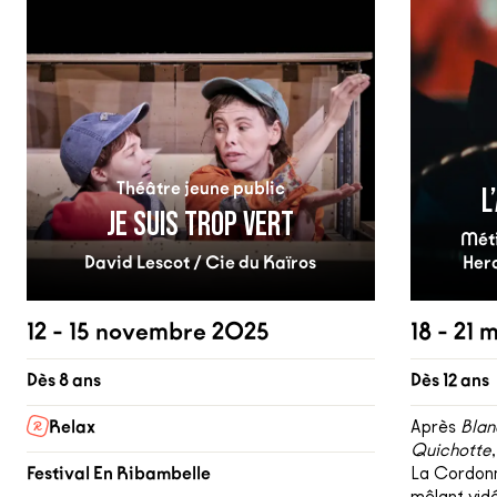
Théâtre jeune public
L
JE SUIS TROP VERT
Méti
David Lescot / Cie du Kaïros
Her
12 - 15 novembre 2025
18 - 21
Dès 8 ans
Dès 12 ans
Relax
Après
Blan
Quichotte
Festival En Ribambelle
La Cordonn
mêlant vidé