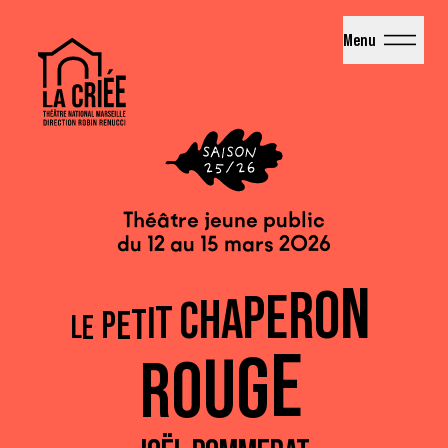
La Criée - Théâtre National de Marseille
Menu
Théâtre jeune public
du 12 au 15 mars 2026
N
O
R
E
P
A
H
C
T
I
T
E
P
L
E
E
G
U
O
R