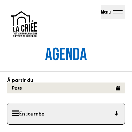
La Criée - Théâtre National de Marseille
Menu
AGENDA
À partir du
Date
En journée